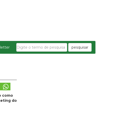
etter
pesquisar
do como
keting do