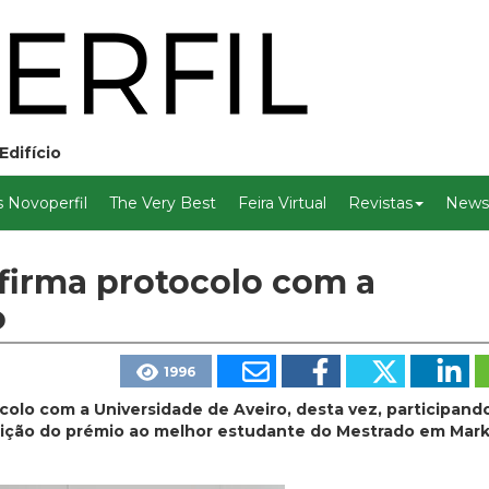
Edifício
 Novoperfil
The Very Best
Feira Virtual
Revistas
Newsl
firma protocolo com a
o
1996
colo com a Universidade de Aveiro, desta vez, participan
buição do prémio ao melhor estudante do Mestrado em Mar