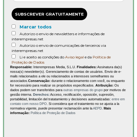
SUBSCREVER GRATUITAMENTE
Marcar todos
Autorizo o envio de newsletters e informações de
interempresas.net
Autorizo o envio de comunicações de terceiros via
interempresas.net
Li e aceito as condições do
Aviso legal
e da
Política de
Proteção de Dados
Responsable:
Interempresas Media, S.L.U.
Finalidades:
Assinatura da(s)
nossa(s) newsletter(s). Gerenciamento de contas de usuários. Envio de e-
mails relacionados a ele ou relacionados a interesses semelhantes ou
associados.
Conservação:
durante o relacionamento com você, ou enquanto
for necessário para realizar os propósitos especificados.
Atribuição:
Os
dados podem ser transferidos para
outras empresas do grupo
por motivos de
gestão interna.
Derechos:
Acceso, rectificación, oposición, supresión,
portabilidad, limitación del tratatamiento y decisiones automatizadas:
entre em
contato com nosso DPO
. Si considera que el tratamiento no se ajusta a la
normativa vigente, puede presentar reclamación ante la
AEPD
.
Mais
informação:
Política de Proteção de Dados