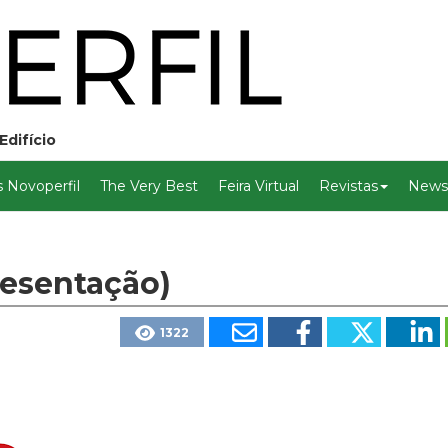
Edifício
 Novoperfil
The Very Best
Feira Virtual
Revistas
Newsl
resentação)
1322