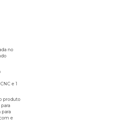
ada no
ndo
m
 CNC e 1
ao produto
 para
 para
, com e