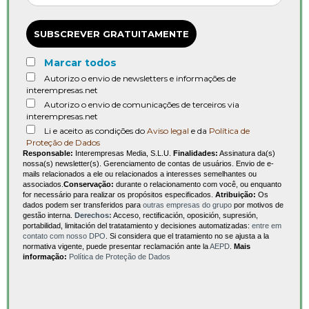
SUBSCREVER GRATUITAMENTE
Marcar todos
Autorizo o envio de newsletters e informações de
interempresas.net
Autorizo o envio de comunicações de terceiros via
interempresas.net
Li e aceito as condições do
Aviso legal
e da
Política de
Proteção de Dados
Responsable:
Interempresas Media, S.L.U.
Finalidades:
Assinatura da(s)
nossa(s) newsletter(s). Gerenciamento de contas de usuários. Envio de e-
mails relacionados a ele ou relacionados a interesses semelhantes ou
associados.
Conservação:
durante o relacionamento com você, ou enquanto
for necessário para realizar os propósitos especificados.
Atribuição:
Os
dados podem ser transferidos para
outras empresas do grupo
por motivos de
gestão interna.
Derechos:
Acceso, rectificación, oposición, supresión,
portabilidad, limitación del tratatamiento y decisiones automatizadas:
entre em
contato com nosso DPO
. Si considera que el tratamiento no se ajusta a la
normativa vigente, puede presentar reclamación ante la
AEPD
.
Mais
informação:
Política de Proteção de Dados