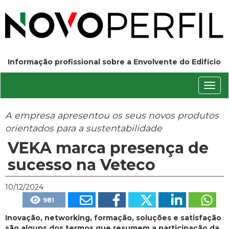
Informação profissional sobre a Envolvente do Edifício
Conm
nave
A empresa apresentou os seus novos produtos
orientados para a sustentabilidade
VEKA marca presença de
sucesso na Veteco
10/12/2024
981
Inovação, networking, formação, soluções e satisfação
são alguns dos termos que resumem a participação da