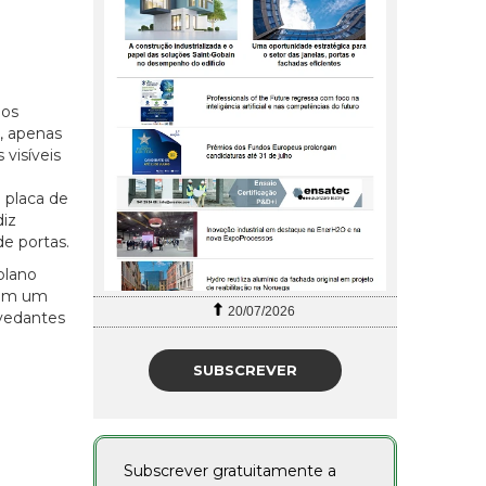
dos
, apenas
visíveis
 placa de
diz
e portas.
plano
Com um
20/07/2026
 vedantes
SUBSCREVER
Subscrever gratuitamente a