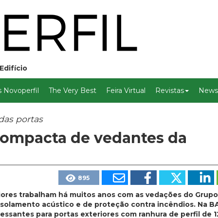
Edifício
 Novoperfil
The Very Best
Feira Virtual
Revistas
Newsl
das portas
compacta de vedantes da
895
riores trabalham há muitos anos com as vedações do Grupo
 isolamento acústico e de proteção contra incêndios. Na B
ssantes para portas exteriores com ranhura de perfil de 