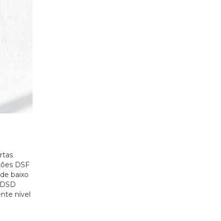
rtas
ações DSF
de baixo
O DSD
nte nível