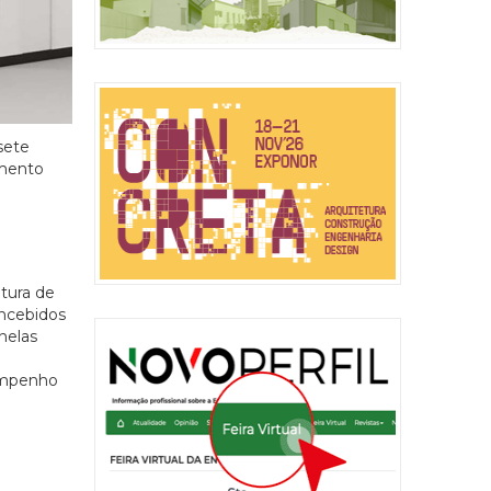
sete
emento
tura de
oncebidos
nelas
empenho