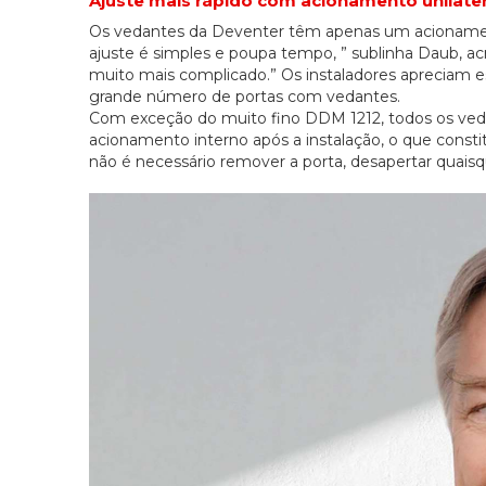
Ajuste mais rápido com acionamento unilater
Os vedantes da Deventer têm apenas um acionamento 
ajuste é simples e poupa tempo, ” sublinha Daub, a
muito mais complicado.” Os instaladores apreciam 
grande número de portas com vedantes.
Com exceção do muito fino DDM 1212, todos os v
acionamento interno após a instalação, o que cons
não é necessário remover a porta, desapertar quais