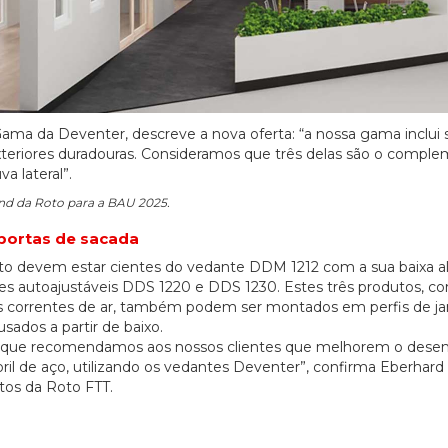
ama da Deventer, descreve a nova oferta: “a nossa gama inclui 
e exteriores duradouras. Consideramos que três delas são o compl
a lateral”.
nd da Roto para a BAU 2025.
portas de sacada
Roto devem estar cientes do vedante DDM 1212 com a sua baixa al
s autoajustáveis DDS 1220 e DDS 1230. Estes três produtos, c
as correntes de ar, também podem ser montados em perfis de ja
ados a partir de baixo.
ia que recomendamos aos nossos clientes que melhorem o des
oril de aço, utilizando os vedantes Deventer”, confirma Eberhard
tos da Roto FTT.