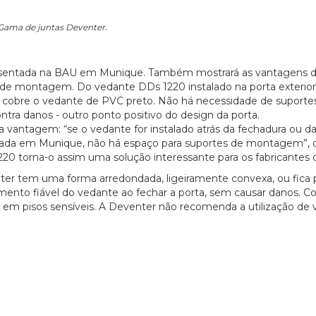
Gama de juntas Deventer.
esentada na BAU em Munique. Também mostrará as vantagens 
de montagem. Do vedante DDs 1220 instalado na porta exterior
ue cobre o vedante de PVC preto. Não há necessidade de suportes 
ontra danos - outro ponto positivo do design da porta.
vantagem: “se o vedante for instalado atrás da fechadura ou da
tada em Munique, não há espaço para suportes de montagem”, 
 torna-o assim uma solução interessante para os fabricantes d
r tem uma forma arredondada, ligeiramente convexa, ou fica 
nto fiável do vedante ao fechar a porta, sem causar danos. 
20/07/2026
27/07/2026
 em pisos sensíveis. A Deventer não recomenda a utilização de