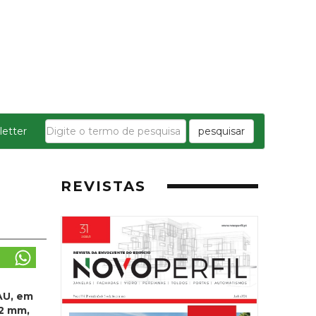
etter
pesquisar
REVISTAS
AU, em
12 mm,