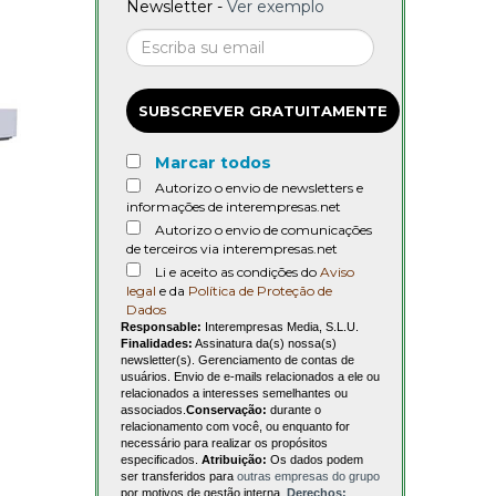
Newsletter -
Ver exemplo
SUBSCREVER GRATUITAMENTE
Marcar todos
Autorizo o envio de newsletters e
informações de interempresas.net
Autorizo o envio de comunicações
de terceiros via interempresas.net
Li e aceito as condições do
Aviso
legal
e da
Política de Proteção de
Dados
Responsable:
Interempresas Media, S.L.U.
Finalidades:
Assinatura da(s) nossa(s)
newsletter(s). Gerenciamento de contas de
usuários. Envio de e-mails relacionados a ele ou
relacionados a interesses semelhantes ou
associados.
Conservação:
durante o
relacionamento com você, ou enquanto for
necessário para realizar os propósitos
especificados.
Atribuição:
Os dados podem
ser transferidos para
outras empresas do grupo
por motivos de gestão interna.
Derechos: