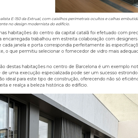
imalista E-150 da Extrual, com caixilhos perimetrais ocultos e calhas embutida
ente no design modernista do edifício.
nas habitações do centro da capital catalã foi efetuado com prec
a encarregada trabalhou em estreita colaboração com designers
que cada janela e porta correspondia perfeitamente às especificaç
e, o que permitiu selecionar o fornecedor de vidro mais adequa
ação destas habitações no centro de Barcelona é um exemplo not
e de uma execução especializada pode ser um sucesso estrondo
ão ideal para este tipo de construção, oferecendo não só eficiênc
 e realça a beleza histórica do edifício.