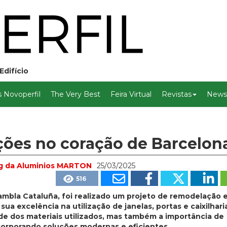
Edifício
 Novoperfil
The Very Best
Feira Virtual
Revistas
Newsl
ções no coração de Barcelon
ing da Aluminios MARTON
25/03/2025
516
mbla Cataluña, foi realizado um projeto de remodelação 
ua excelência na utilização de janelas, portas e caixilhari
ade dos materiais utilizados, mas também a importância de
incorporando soluções modernas e eficientes.