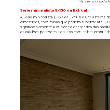
Vista exterior da fac
Série minimalista E-150 da Extrual
A Série minimalista E-150 da Extrual é um sistema d
dimensões, com folhas que podem suportar até 500 k
significativamente a eficiência energética das habita
os caixilhos perimetrais ocultos com calhas embutid