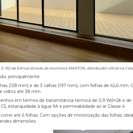
 E-150 da Extrual através da Aluminios MARTON, distribuidor oficial na Cat
 são, principalmente:
 calhas (128 mm) e de 3 calhas (197 mm), com folhas de 42,6 mm.
e vidros até 38 mm.
mpenhos em termos de transmitância térmica de 0,9 W/m2k e de
 C5, estanquidade à água 9A e permeabilidade ao ar Classe 4.
 correr até 6 folhas. Com opções de motorização das folhas, ideal
randes dimensões.