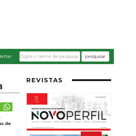
etter
pesquisar
REVISTAS
a
e
as de