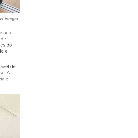
s, integra-
isão e
 de
ões do
do e
ável de
so. A
ia e