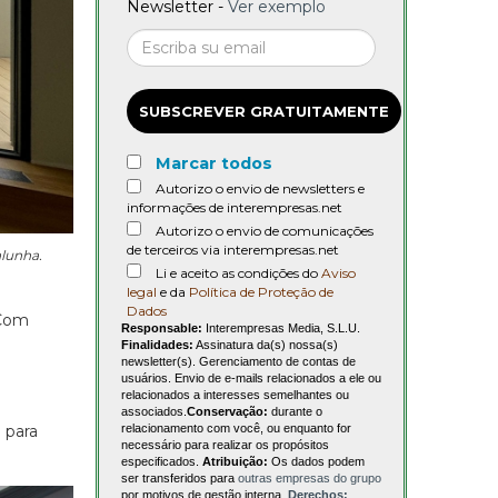
Newsletter -
Ver exemplo
SUBSCREVER GRATUITAMENTE
Marcar todos
Autorizo o envio de newsletters e
informações de interempresas.net
Autorizo o envio de comunicações
de terceiros via interempresas.net
alunha.
Li e aceito as condições do
Aviso
legal
e da
Política de Proteção de
Dados
 Com
Responsable:
Interempresas Media, S.L.U.
Finalidades:
Assinatura da(s) nossa(s)
newsletter(s). Gerenciamento de contas de
usuários. Envio de e-mails relacionados a ele ou
relacionados a interesses semelhantes ou
associados.
Conservação:
durante o
relacionamento com você, ou enquanto for
 para
necessário para realizar os propósitos
especificados.
Atribuição:
Os dados podem
ser transferidos para
outras empresas do grupo
por motivos de gestão interna.
Derechos: