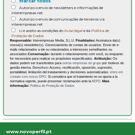
Marcar todos
Autorizo o envio de newsletters e informações de
interempresas.net
Autorizo o envio de comunicações de terceiros via
interempresas.net
Li e aceito as condições do
Aviso legal
e da
Política de
Proteção de Dados
Responsable:
Interempresas Media, S.L.U.
Finalidades:
Assinatura da(s)
nossa(s) newsletter(s). Gerenciamento de contas de usuários. Envio de e-
mails relacionados a ele ou relacionados a interesses semelhantes ou
associados.
Conservação:
durante o relacionamento com você, ou enquanto
for necessário para realizar os propósitos especificados.
Atribuição:
Os
dados podem ser transferidos para
outras empresas do grupo
por motivos de
gestão interna.
Derechos:
Acceso, rectificación, oposición, supresión,
portabilidad, limitación del tratatamiento y decisiones automatizadas:
entre em
contato com nosso DPO
. Si considera que el tratamiento no se ajusta a la
normativa vigente, puede presentar reclamación ante la
AEPD
.
Mais
informação:
Política de Proteção de Dados
www.novoperfil.pt