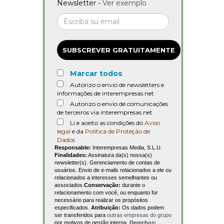
Newsletter -
Ver exemplo
SUBSCREVER GRATUITAMENTE
Marcar todos
Autorizo o envio de newsletters e
informações de interempresas.net
Autorizo o envio de comunicações
de terceiros via interempresas.net
Li e aceito as condições do
Aviso
legal
e da
Política de Proteção de
Dados
Responsable:
Interempresas Media, S.L.U.
Finalidades:
Assinatura da(s) nossa(s)
newsletter(s). Gerenciamento de contas de
usuários. Envio de e-mails relacionados a ele ou
relacionados a interesses semelhantes ou
associados.
Conservação:
durante o
relacionamento com você, ou enquanto for
necessário para realizar os propósitos
especificados.
Atribuição:
Os dados podem
ser transferidos para
outras empresas do grupo
por motivos de gestão interna.
Derechos: