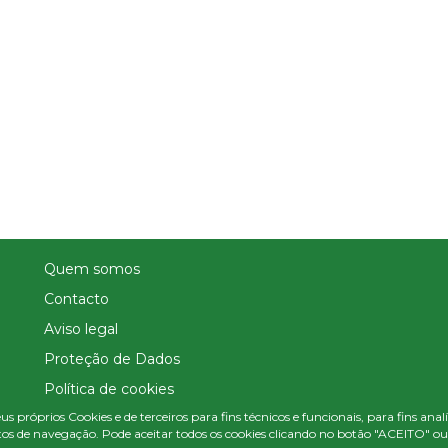
Quem somos
Contacto
Aviso legal
Proteção de Dados
Política de cookies
us próprios Cookies e de terceiros para fins técnicos e funcionais, para fins ana
Política de Privacidade Nas Redes Sociais
os de navegação. Pode aceitar todos os cookies clicando no botão "ACEITO" ou c