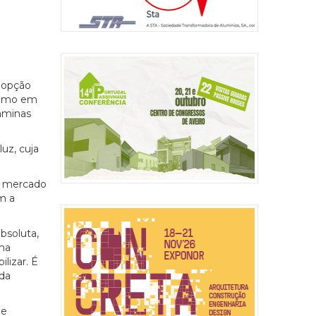
a opção
 como em
lâminas
uz, cuja
o mercado
m a
bsoluta,
uma
lizar. É
 da
de