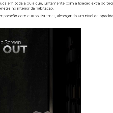
puda em toda a guia que, juntamente com a fixação extra do tec
netre no interior da habitação.
omparação com outros sistemas, alcançando um nível de opacid