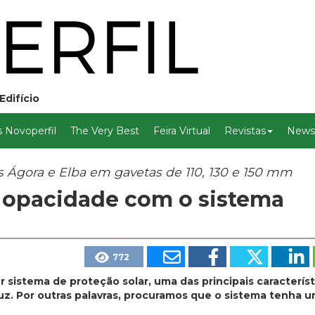
Edifício
 Novoperfil
The Very Best
Feira Virtual
Revistas
Newsl
s Ágora e Elba em gavetas de 110, 130 e 150 mm
 opacidade com o sistema
772
sistema de proteção solar, uma das principais caracterís
uz. Por outras palavras, procuramos que o sistema tenha 