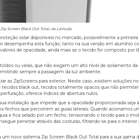
Zip Screen Black Out Total, da LaViuda.
roteção solar disponíveis no mercado, possivelmente a primeir
lhor desempenha esta função, tanto na sua versão em alumínio
alores de opacidade, ainda mais se o tecido for composto por 
ldos ou velas, que não exigem um alto nível de isolamento da l
permitindo sempre a passagem da luz ambiente.
as ZipScreens para exterior. Neste caso, existem soluções n
e tecidos black out, tecidos totalmente opacos que não permite
perfuração, oferece índices de abertura nulos.
ua instalação que impede que a opacidade proporcionada seja a
s fechos que percorrem as guias laterais. Quando acionamos 
 guia e fica selado por um fecho, tensionando o tecido para o imobi
egue penetrar através das costuras, filtrando-se para o interior
 um novo sistema Zip Screen Black Out Total para a sua gama 