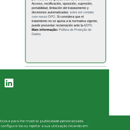
Acceso, rectificación, oposición, supresión,
portabilidad, limitación del tratatamiento y
decisiones automatizadas:
entre em contato
com nosso DPO
. Si considera que el
tratamiento no se ajusta a la normativa vigente,
puede presentar reclamación ante la
AEPD
.
Mais informação:
Política de Proteção de
Dados
líticos e para lhe mostrar publicidade personalizada
onfigurá-los ou rejeitar a sua utilização clicando em