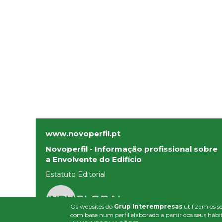
www.novoperfil.pt
Novoperfil - Informação profissional sobre
a Envolvente do Edifício
Estatuto Editorial
Os websites do
Grup Interempresas
utilizam os se
com base num perfil elaborado a partir dos seus hábit