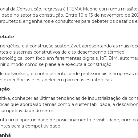
cional da Construção, regressa à IFEMA Madrid com uma missão:
bilidade no setor da construção. Entre 10 e 13 de novembro de 20
, arquitetos, engenheiros e consultores para debater os desafios e
debate
energética e à construção sustentável, apresentando as mais re
entes e sistemas construtivos de alto desempenho térmico.
 tecnológica, com foco em ferramentas digitais, IoT, BIM, automa
inir o modo como se planeia e executa a construção.
e networking e conhecimento, onde profissionais e empresas d
 experiências e estabelecem parcerias estratégicas.
ução
itiva, conhecer as últimas tendências de industrialização da con
ticas que abordarão temas como a sustentabilidade, a descarbon
 competitividade do setor.
enta uma oportunidade de posicionamento e visibilidade, num c
antes para a competitividade.
manhã