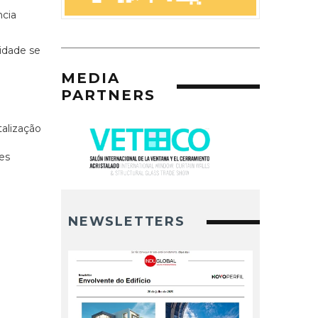
ncia
lidade se
MEDIA
PARTNERS
talização
es
NEWSLETTERS