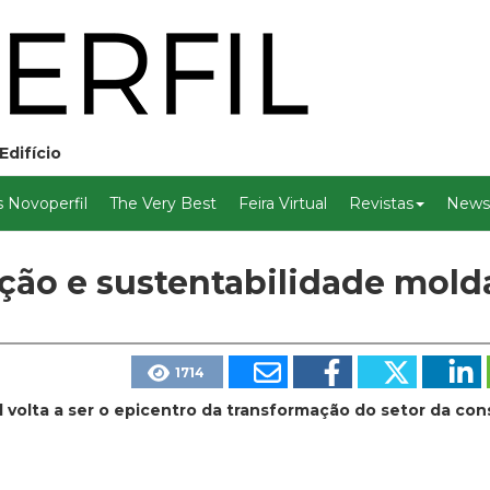
Edifício
 Novoperfil
The Very Best
Feira Virtual
Revistas
Newsl
ação e sustentabilidade mol
1714
 volta a ser o epicentro da transformação do setor da con