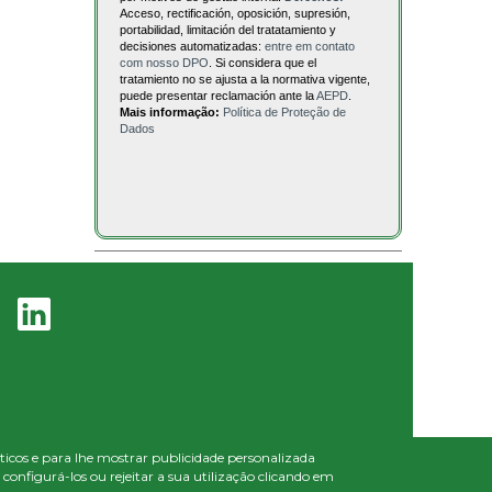
Acceso, rectificación, oposición, supresión,
portabilidad, limitación del tratatamiento y
decisiones automatizadas:
entre em contato
com nosso DPO
. Si considera que el
tratamiento no se ajusta a la normativa vigente,
puede presentar reclamación ante la
AEPD
.
Mais informação:
Política de Proteção de
Dados
líticos e para lhe mostrar publicidade personalizada
onfigurá-los ou rejeitar a sua utilização clicando em