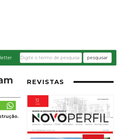
etter
pesquisar
dam
REVISTAS
strução.