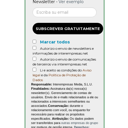
Newsletter -
Ver exemplo
SUBSCREVER GRATUITAMENTE
Marcar todos
Autorizo o envio de newsletters e
informações de interempresas.net
Autorizo o envio de comunicações
de terceiros via interempresas.net
Li e aceito as condições do
Aviso
legal
e da
Política de Proteção de
Dados
Responsable:
Interempresas Media, S.L.U.
Finalidades:
Assinatura da(s) nossa(s)
newsletter(s). Gerenciamento de contas de
usuários. Envio de e-mails relacionados a ele ou
relacionados a interesses semelhantes ou
associados.
Conservação:
durante o
relacionamento com você, ou enquanto for
necessário para realizar os propósitos
especificados.
Atribuição:
Os dados podem
ser transferidos para
outras empresas do grupo
por motivos de gestão interna.
Derechos: