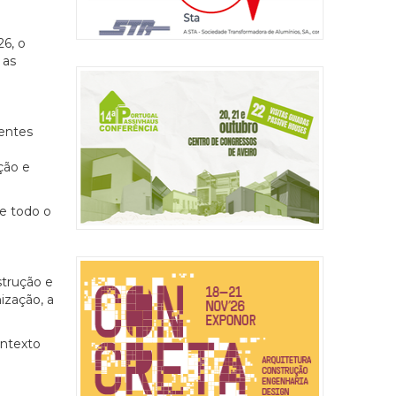
26, o
 as
centes
ção e
e todo o
strução e
ização, a
ontexto