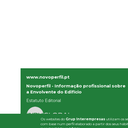
www.novoperfil.pt
Novoperfil - Informação profissional sobre
a Envolvente do Edifício
Estatuto Editorial
Os websites do
Grup Interempresas
utilizam os se
com base num perfil elaborado a partir dos seus hábit