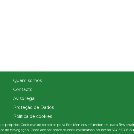
Quem somos
Contacto
Aviso legal
Proteção de Dados
Política de cookies
us próprios Cookies e de terceiros para fins técnicos e funcionais, para fins ana
Política de Privacidade Nas Redes Sociais
os de navegação. Pode aceitar todos os cookies clicando no botão "ACEITO" ou c