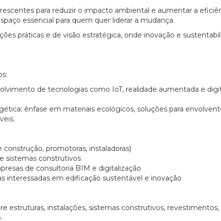
scentes para reduzir o impacto ambiental e aumentar a eficiê
spaço essencial para quem quer liderar a mudança.
ões práticas e de visão estratégica, onde inovação e sustentabi
os:
volvimento de tecnologias como IoT, realidade aumentada e digi
gética: ênfase em materiais ecológicos, soluções para envolvent
veis.
 construção, promotoras, instaladoras)
e sistemas construtivos
presas de consultoria BIM e digitalização
das interessadas em edificação sustentável e inovação
 estruturas, instalações, sistemas construtivos, revestimentos,
.