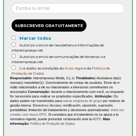
SUBSCREVER GRATUITAMENTE
Marcar todos
Autorizo o envio de newsletters e informações de
interempresas.net
Autorizo o envio de comunicações de terceiros via
interempresas.net
Li e aceito as condições do
Aviso legal
e da
Política de
Proteção de Dados
Responsable:
Interempresas Media, S.L.U.
Finalidades:
Assinatura da(s)
nossa(s) newsletter(s). Gerenciamento de contas de usuários. Envio de e-
mails relacionados a ele ou relacionados a interesses semelhantes ou
associados.
Conservação:
durante o relacionamento com você, ou enquanto
for necessário para realizar os propósitos especificados.
Atribuição:
Os
dados podem ser transferidos para
outras empresas do grupo
por motivos de
gestão interna.
Derechos:
Acceso, rectificación, oposición, supresión,
portabilidad, limitación del tratatamiento y decisiones automatizadas:
entre em
contato com nosso DPO
. Si considera que el tratamiento no se ajusta a la
normativa vigente, puede presentar reclamación ante la
AEPD
.
Mais
informação:
Política de Proteção de Dados