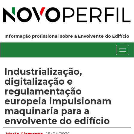
Informação profissional sobre a Envolvente do Edifício
Conm
nave
Industrialização,
digitalização e
regulamentação
europeia impulsionam
maquinaria para a
envolvente do edifício
Marta Clemente
18/04/2026