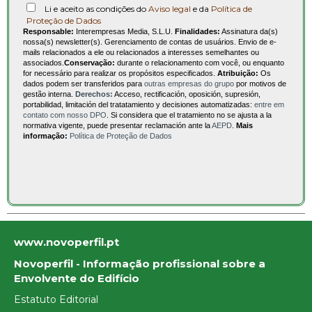
Li e aceito as condições do
Aviso legal
e da
Política de
Proteção de Dados
Responsable:
Interempresas Media, S.L.U.
Finalidades:
Assinatura da(s)
nossa(s) newsletter(s). Gerenciamento de contas de usuários. Envio de e-
mails relacionados a ele ou relacionados a interesses semelhantes ou
associados.
Conservação:
durante o relacionamento com você, ou enquanto
for necessário para realizar os propósitos especificados.
Atribuição:
Os
dados podem ser transferidos para
outras empresas do grupo
por motivos de
gestão interna.
Derechos:
Acceso, rectificación, oposición, supresión,
portabilidad, limitación del tratatamiento y decisiones automatizadas:
entre em
contato com nosso DPO
. Si considera que el tratamiento no se ajusta a la
normativa vigente, puede presentar reclamación ante la
AEPD
.
Mais
informação:
Política de Proteção de Dados
www.novoperfil.pt
Novoperfil - Informação profissional sobre a
Envolvente do Edifício
Estatuto Editorial