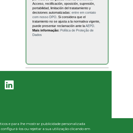
Acceso, rectificación, oposición, supresión,
portabilidad, limitación del tratatamiento y
decisiones automatizadas:
entre em contato
com nosso DPO
. Si considera que el
tratamiento no se ajusta a la normativa vigente,
puede presentar reclamación ante la
AEPD
.
Mais informação:
Política de Proteção de
Dados
líticos e para lhe mostrar publicidade personalizada
onfigurá-los ou rejeitar a sua utilização clicando em