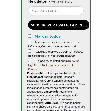
Newsletter -
Ver exemplo
SUBSCREVER GRATUITAMENTE
Marcar todos
Autorizo o envio de newsletters e
informações de interempresas.net
Autorizo o envio de comunicações
de terceiros via interempresas.net
Li e aceito as condições do
Aviso
legal
e da
Política de Proteção de
Dados
Responsable:
Interempresas Media, S.L.U.
Finalidades:
Assinatura da(s) nossa(s)
newsletter(s). Gerenciamento de contas de
usuários. Envio de e-mails relacionados a ele ou
relacionados a interesses semelhantes ou
associados.
Conservação:
durante o
relacionamento com você, ou enquanto for
necessário para realizar os propósitos
especificados.
Atribuição:
Os dados podem
ser transferidos para
outras empresas do grupo
por motivos de gestão interna.
Derechos: