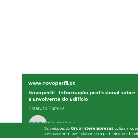
www.novoperfil.pt
Novoperfil - Informação profissional sobre
a Envolvente do Edifício
Estatuto Editorial
Os websites do
Grup Interempresas
utilizam os se
com base num perfil elaborado a partir dos seus hábit