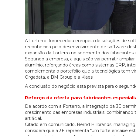
A Forterro, fornecedora europeia de soluções de soft
reconhecida pelo desenvolvimento de software destin
expansão da Forterro no segmento dos fabricantes i
Segundo a empresa, a aquisição vai permitir ampliar
alumínio, reforçando áreas como sistemas ERP, int
complementa o portefólio que a tecnológica tem vind
Orgadata, a BM Group e a Klaes.
A conclusão do negócio está prevista para o segund
Reforço da oferta para fabricantes especial
De acordo com a Forterro, a integração da 3E permit
crescimento das empresas industriais, combinando te
artificial.
Citado em comunicado, Bernd Hillbrands, managing 
considera que a 3E representa “um forte encaixe est