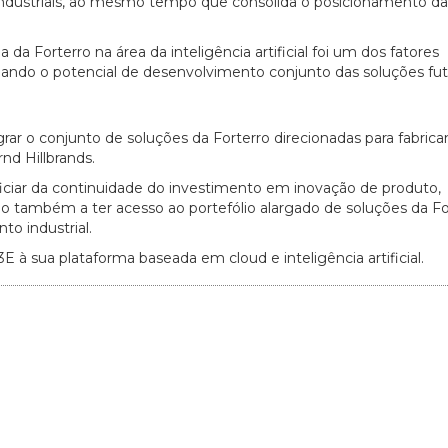
 e industriais, ao mesmo tempo que consolida o posicionamento 
a Forterro na área da inteligência artificial foi um dos fatores
nhando o potencial de desenvolvimento conjunto das soluções fut
grar o conjunto de soluções da Forterro direcionadas para fabrica
rnd Hillbrands.
ciar da continuidade do investimento em inovação de produto,
ando também a ter acesso ao portefólio alargado de soluções da Fo
to industrial.
3E à sua plataforma baseada em cloud e inteligência artificial.