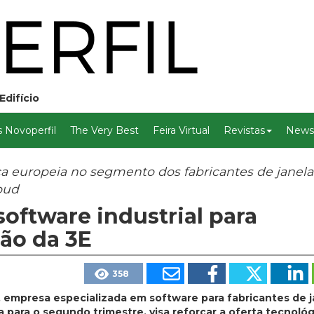
Edifício
 Novoperfil
The Very Best
Feira Virtual
Revistas
Newsl
ca europeia no segmento dos fabricantes de janela
oud
software industrial para
ção da 3E
358
, empresa especializada em software para fabricantes de j
a para o segundo trimestre, visa reforçar a oferta tecnológ