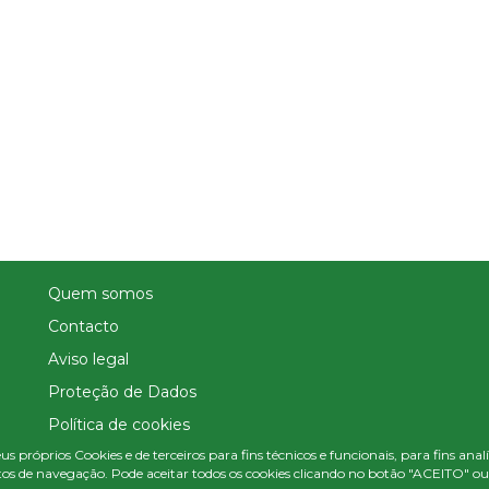
Quem somos
Contacto
Aviso legal
Proteção de Dados
Política de cookies
us próprios Cookies e de terceiros para fins técnicos e funcionais, para fins ana
Política de Privacidade Nas Redes Sociais
os de navegação. Pode aceitar todos os cookies clicando no botão "ACEITO" ou c