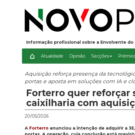
Informação profissional sobre a Envolvente do 
Atualidade
Opinião
Secções
Prémios
Aquisição reforça presença da tecnológi
portas e aposta em soluções com IA e cl
Forterro quer reforçar 
caixilharia com aquisi
20/05/2026
A
Forterro
anunciou a intenção de adquirir a 3E
portas. A operação, cuja conclusão está previst