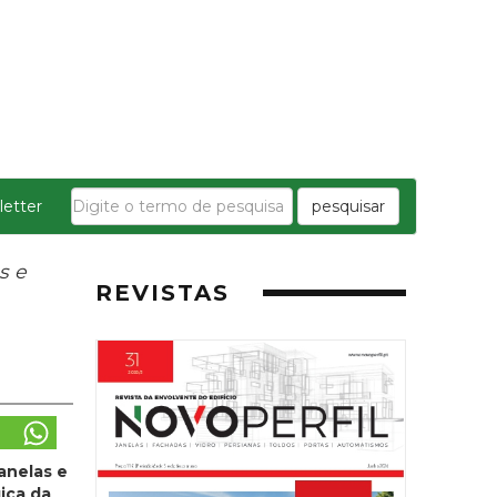
etter
pesquisar
s e
REVISTAS
anelas e
ica da