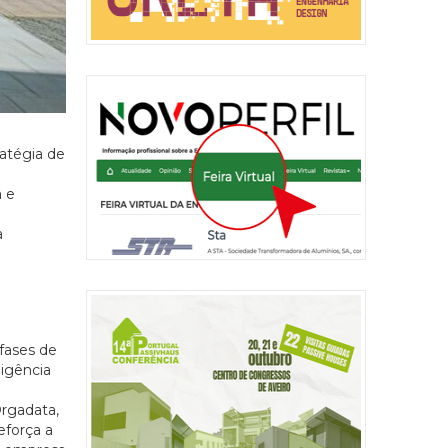
ratégia de
a e
a
 fases de
ligência
Orgadata,
eforça a