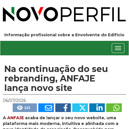
Informação profissional sobre a Envolvente do Edifício
Conm
nave
Na continuação do seu
rebranding, ANFAJE
lança novo site
06/07/2026
221
A
ANFAJE
acaba de lançar o seu novo website, uma
plataforma mais moderna, intuitiva e alinhada com a