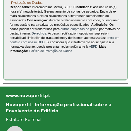
Proteção de Dados
Responsable:
Interempresas Media, S.L.U.
Finalidades:
Assinatura da(s)
nossa(s) newsletter(s). Gerenciamento de contas de usuários. Envio de e-
mails relacionados a ele ou relacionados a interesses semelhantes ou
associados.
Conservação:
durante o relacionamento com você, ou enquanto
for necessário para realizar os propósitos especificados.
Atribuição:
Os
dados podem ser transferidos para
outras empresas do grupo
por motivos de
gestão interna.
Derechos:
Acceso, rectificación, oposición, supresión,
portabilidad, limitación del tratatamiento y decisiones automatizadas:
entre em
contato com nosso DPO
. Si considera que el tratamiento no se ajusta a la
normativa vigente, puede presentar reclamación ante la
AEPD
.
Mais
informação:
Política de Proteção de Dados
www.novoperfil.pt
Novoperfil - Informação profissional sobre a
Envolvente do Edifício
Estatuto Editorial