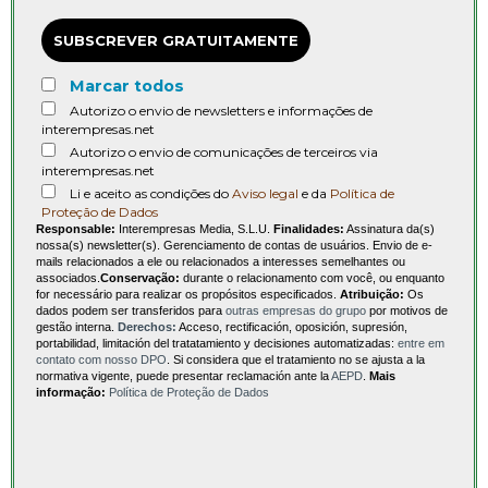
SUBSCREVER GRATUITAMENTE
Marcar todos
Autorizo o envio de newsletters e informações de
interempresas.net
Autorizo o envio de comunicações de terceiros via
interempresas.net
Li e aceito as condições do
Aviso legal
e da
Política de
Proteção de Dados
Responsable:
Interempresas Media, S.L.U.
Finalidades:
Assinatura da(s)
nossa(s) newsletter(s). Gerenciamento de contas de usuários. Envio de e-
mails relacionados a ele ou relacionados a interesses semelhantes ou
associados.
Conservação:
durante o relacionamento com você, ou enquanto
for necessário para realizar os propósitos especificados.
Atribuição:
Os
dados podem ser transferidos para
outras empresas do grupo
por motivos de
gestão interna.
Derechos:
Acceso, rectificación, oposición, supresión,
portabilidad, limitación del tratatamiento y decisiones automatizadas:
entre em
contato com nosso DPO
. Si considera que el tratamiento no se ajusta a la
normativa vigente, puede presentar reclamación ante la
AEPD
.
Mais
informação:
Política de Proteção de Dados